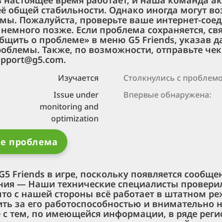
в настоящее время работает, и наша команда а
ё общей стабильности. Однако иногда могут во
мы. Пожалуйста, проверьте ваше интернет-сое
 немного позже. Если проблема сохраняется, св
щить о проблеме» в меню G5 Friends, указав д
облемы. Также, по возможности, отправьте чек
upport@g5.com.
Изучается
Столкнулись с проблемо
Issue under
Впервые обнаружена:
monitoring and
optimization
же проблема
 G5 Friends в игре, поскольку появляется сообще
ния — Наши технические специалисты проверил
что с нашей стороны всё работает в штатном р
ть за его работоспособностью и внимательно 
е с тем, по имеющейся информации, в ряде рег