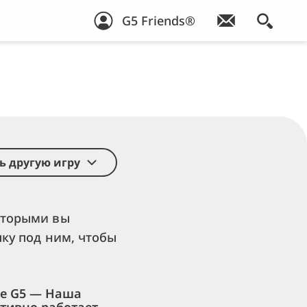
G5 Friends®
ь другую игру
которыми вы
пку под ним, чтобы
не G5 — Наша