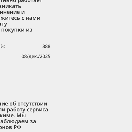
ктивно работает
зникать
динение и
яжитесь с нами
ату
 покупки из
й:
388
08/дек./2025
ние об отсутствии
и работу сервиса
ежиме. Мы
наблюдаем за
ионов РФ