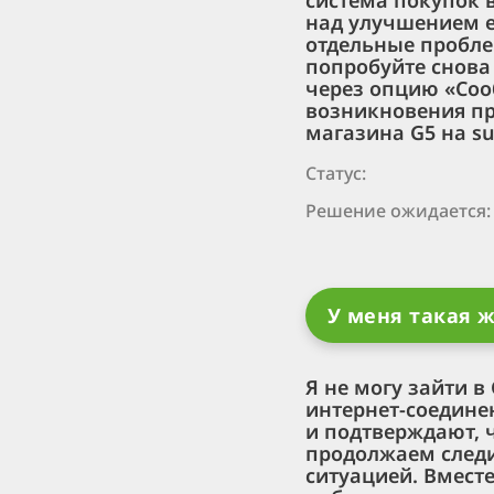
система покупок 
над улучшением е
отдельные пробле
попробуйте снова
через опцию «Сооб
возникновения пр
магазина G5 на s
Статус:
Решение ожидается:
У меня такая 
Я не могу зайти в
интернет-соедине
и подтверждают, 
продолжаем следи
ситуацией. Вмест