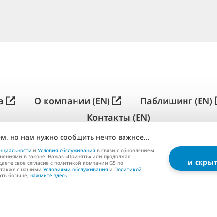
简
体
中
а
О компании (EN)
Паблишинг (EN)
文
Контакты (EN)
м, но нам нужно сообщить нечто важное...
G5 ENTERTAINMENT ®
© 2026 G5 Entertainment AB
нциальности
и
Условия обслуживания
в связи с обновлением
нениями в законе. Нажав «Принять» или продолжая
и скры
Политика
Условия 
даете свое согласие с политикой компании G5 по
а также с нашими
Условиями обслуживания
и
Политикой
конфиденциальности
маг
нать больше,
нажмите здесь
.