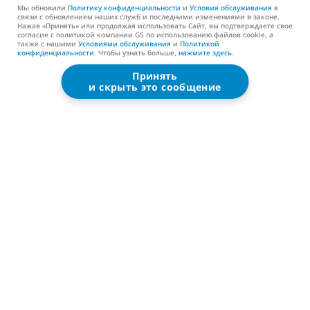
Поддержка
Мы обновили
Политику конфиденциальности
и
Условия обслуживания
в
связи с обновлением наших служб и последними изменениями в законе.
Нажав «Принять» или продолжая использовать Сайт, вы подтверждаете свое
Контакты (EN)
согласие с политикой компании G5 по использованию файлов cookie, а
также с нашими
Условиями обслуживания
и
Политикой
конфиденциальности
. Чтобы узнать больше,
нажмите здесь
.
Принять
G5 ENTERTAINMENT ®
и скрыть это сообщение
© 2026 G5 Entertainment AB
Условия обслуживания
Политика конфиденциальности
Условия обслуживания магазина G5