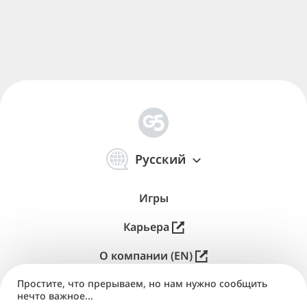
简
体
Русский
中
文
Игры
Карьера
О компании (EN)
Простите, что прерываем, но нам нужно сообщить
Паблишинг (EN)
нечто важное...