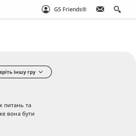
G5 Friends®
еріть іншу гру
х питань та
оже вона бути