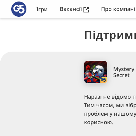
Вакансії
Про компан
Ігри
Підтрим
Mystery 
Secret
Наразі не відомо 
Тим часом, ми зіб
проблем у нашом
корисною.