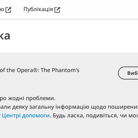
ію
Публікація
ка
of the Opera®: The Phantom's
Виб
про жодні проблеми.
рали деяку загальну інформацію щодо поширени
у
Центрі допомоги
. Будь ласка, подивіться, чи м