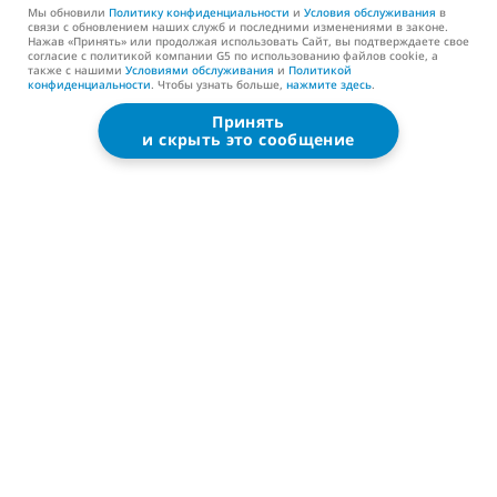
Поддержка
Мы обновили
Политику конфиденциальности
и
Условия обслуживания
в
связи с обновлением наших служб и последними изменениями в законе.
Нажав «Принять» или продолжая использовать Сайт, вы подтверждаете свое
Контакты (EN)
согласие с политикой компании G5 по использованию файлов cookie, а
также с нашими
Условиями обслуживания
и
Политикой
конфиденциальности
. Чтобы узнать больше,
нажмите здесь
.
Принять
G5 ENTERTAINMENT ®
и скрыть это сообщение
© 2026 G5 Entertainment AB
Условия обслуживания
Политика конфиденциальности
Условия обслуживания магазина G5