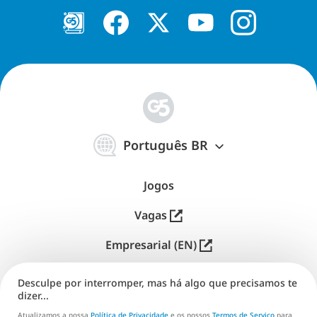
简
体
Português BR
中
文
Jogos
Vagas
Empresarial (EN)
Distribuição (EN)
Desculpe por interromper, mas há algo que precisamos te
dizer...
Suporte
Atualizamos a nossa
Política de Privacidade
e os nossos
Termos de Serviço
para