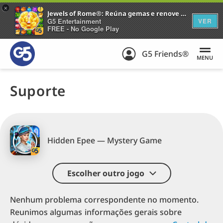
+
Jewels of Rome®: Reúna gemas e renove a cidade
G5 Entertainment
VER
FREE - No Google Play
G5 Friends®
MENU
Suporte
Hidden Epee — Mystery Game
Escolher outro jogo
Nenhum problema correspondente no momento.
Reunimos algumas informações gerais sobre