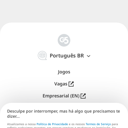
简
体
Português BR
中
文
Jogos
Vagas
Empresarial (EN)
Distribuição (EN)
Desculpe por interromper, mas há algo que precisamos te
dizer...
Suporte
Atualizamos a nossa
Política de Privacidade
e os nossos
Termos de Serviço
para
refletir acréscimos recentes aos nossos serviços e mudanças na legislação. Ao