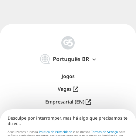
简
体
Português BR
中
文
Jogos
Vagas
Empresarial (EN)
Distribuição (EN)
Desculpe por interromper, mas há algo que precisamos te
dizer...
Suporte
Atualizamos a nossa
Política de Privacidade
e os nossos
Termos de Serviço
para
refletir acréscimos recentes aos nossos serviços e mudanças na legislação. Ao