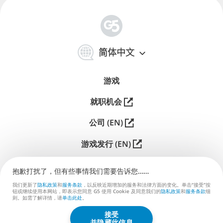
简
体
简体中文
中
文
游戏
就职机会
公司 (EN)
游戏发行 (EN)
支持
抱歉打扰了，但有些事情我们需要告诉您……
联系我们 (EN)
我们更新了
隐私政策
和
服务条款
，以反映近期增加的服务和法律方面的变化。单击“接受”按
钮或继续使用本网站，即表示您同意 G5 使用 Cookie 及同意我们的
隐私政策
和
服务条款
细
则。如需了解详情，请
单击此处
。
接受
G5 ENTERTAINMENT ®
并隐藏此信息