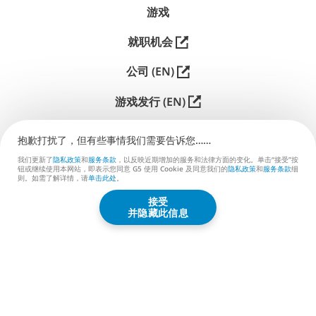
游戏
就职机会
公司 (EN)
游戏发行 (EN)
支持
抱歉打扰了，但有些事情我们需要告诉您……
联系我们 (EN)
我们更新了
隐私政策
和
服务条款
，以反映近期增加的服务和法律方面的变化。单击“接受”按
钮或继续使用本网站，即表示您同意 G5 使用 Cookie 及同意我们的
隐私政策
和
服务条款
细
则。如需了解详情，请
单击此处
。
接受
G5 ENTERTAINMENT ®
并隐藏此信息
© 2026 G5 Entertainment AB
服务条款
隐私政策
G5商店服务条款