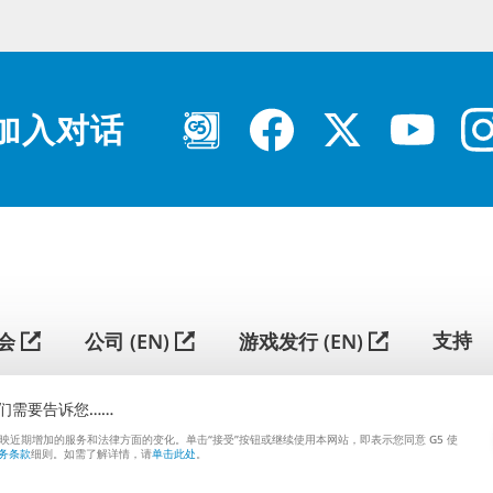
加入对话
简
体
中
支持
会
公司 (EN)
游戏发行 (EN)
文
们需要告诉您……
G5 ENTERTAINMENT ®
© 2026 G5 Entertainment AB
映近期增加的服务和法律方面的变化。单击“接受”按钮或继续使用本网站，即表示您同意 G5 使
服务条款
隐私政策
G5商店服务条款
务条款
细则。如需了解详情，请
单击此处
。