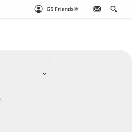
G5 Friends®
持。