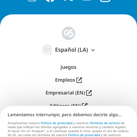
简
体
Español (LA)
中
文
Juegos
Empleos
Empresarial (EN)
Editores (EN)
Lamentamos interrumpir, pero debemos decirte algo...
Soporte
Actualizamos nuestra
Política de privacidad
y nuestros
Términos de servicio
de
modo que reflejen los últimos agregados a nuestros servicios y cambios legales.
Contáctanos (EN)
Al hacer clic en “Aceptar”, o al continuar usando el Sitio, acepta el uso de cookies
de G5, así como los términos de nuestra
Política de privacidad
y de nuestros