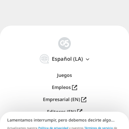
简
体
Español (LA)
中
文
Juegos
Empleos
Empresarial (EN)
Editores (EN)
Lamentamos interrumpir, pero debemos decirte algo...
Soporte
Actualizamos nuestra
Política de privacidad
y nuestros
Términos de servicio
de