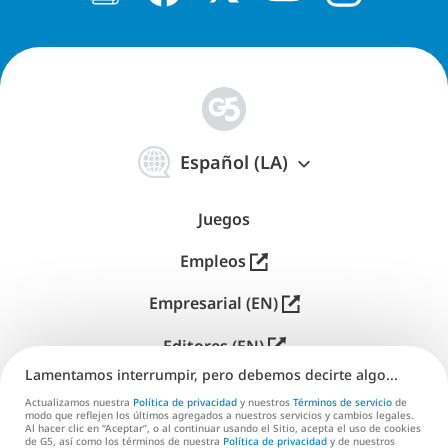
简
体
Español (LA)
中
文
Juegos
Empleos
Empresarial (EN)
Editores (EN)
Lamentamos interrumpir, pero debemos decirte algo...
Soporte
Actualizamos nuestra
Política de privacidad
y nuestros
Términos de servicio
de
modo que reflejen los últimos agregados a nuestros servicios y cambios legales.
Contáctanos (EN)
Al hacer clic en “Aceptar”, o al continuar usando el Sitio, acepta el uso de cookies
de G5, así como los términos de nuestra
Política de privacidad
y de nuestros