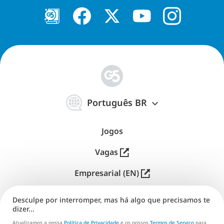
简
体
Português BR
中
文
Jogos
Vagas
Empresarial (EN)
Distribuição (EN)
Desculpe por interromper, mas há algo que precisamos te
dizer...
Suporte
Atualizamos a nossa
Política de Privacidade
e os nossos
Termos de Serviço
para