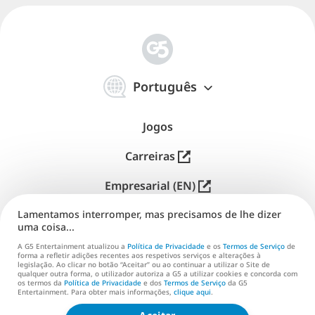
简
体
Português
中
文
Jogos
Carreiras
Empresarial (EN)
Lamentamos interromper, mas precisamos de lhe dizer
Distribuição (EN)
uma coisa...
Assistência
A G5 Entertainment atualizou a
Política de Privacidade
e os
Termos de Serviço
de
forma a refletir adições recentes aos respetivos serviços e alterações à
legislação. Ao clicar no botão “Aceitar” ou ao continuar a utilizar o Site de
Contacta-nos (EN)
qualquer outra forma, o utilizador autoriza a G5 a utilizar cookies e concorda com
os termos da
Política de Privacidade
e dos
Termos de Serviço
da G5
Entertainment. Para obter mais informações,
clique aqui
.