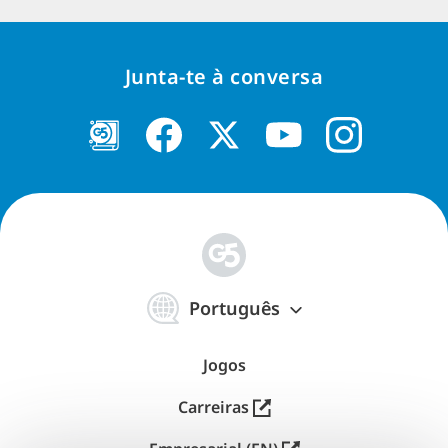
Junta-te à conversa
简
体
Português
中
文
Jogos
Carreiras