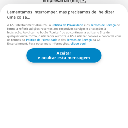
Empresarial (EN)
Lamentamos interromper, mas precisamos de lhe dizer
Distribuição (EN)
uma coisa...
Assistência
A G5 Entertainment atualizou a
Política de Privacidade
e os
Termos de Serviço
de
forma a refletir adições recentes aos respetivos serviços e alterações à
legislação. Ao clicar no botão “Aceitar” ou ao continuar a utilizar o Site de
Contacta-nos (EN)
qualquer outra forma, o utilizador autoriza a G5 a utilizar cookies e concorda com
os termos da
Política de Privacidade
e dos
Termos de Serviço
da G5
Entertainment. Para obter mais informações,
clique aqui
.
Aceitar
G5 ENTERTAINMENT ®
e ocultar esta mensagem
© 2026 G5 Entertainment AB
Termos de Serviço
Política de Privacidade
Termos de Serviço da Loja G5