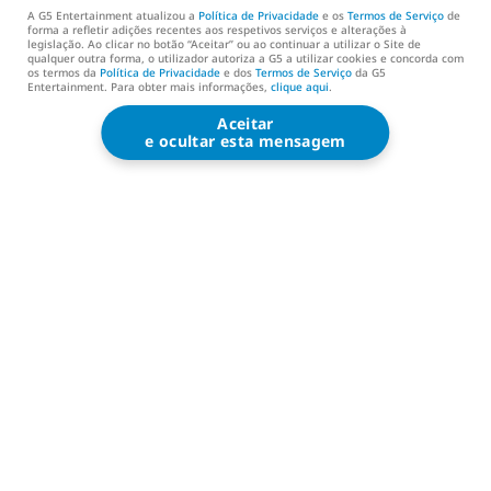
Assistência
A G5 Entertainment atualizou a
Política de Privacidade
e os
Termos de Serviço
de
forma a refletir adições recentes aos respetivos serviços e alterações à
legislação. Ao clicar no botão “Aceitar” ou ao continuar a utilizar o Site de
Contacta-nos (EN)
qualquer outra forma, o utilizador autoriza a G5 a utilizar cookies e concorda com
os termos da
Política de Privacidade
e dos
Termos de Serviço
da G5
Entertainment. Para obter mais informações,
clique aqui
.
Aceitar
G5 ENTERTAINMENT ®
e ocultar esta mensagem
© 2026 G5 Entertainment AB
Termos de Serviço
Política de Privacidade
Termos de Serviço da Loja G5