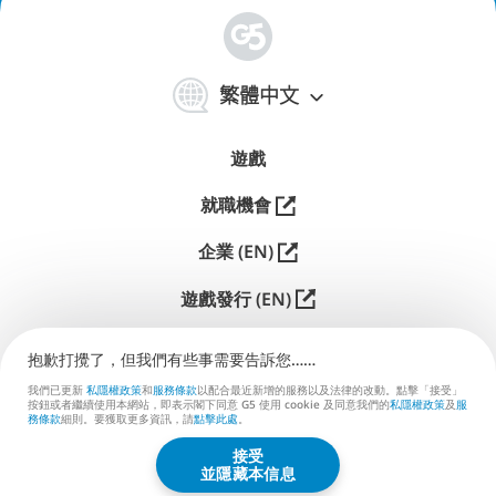
简
体
繁體中文
中
文
遊戲
就職機會
企業 (EN)
遊戲發行 (EN)
支援
抱歉打攪了，但我們有些事需要告訴您……
聯絡我們 (EN)
我們已更新
私隱權政策
和
服務條款
以配合最近新增的服務以及法律的改動。點擊「接受」
按鈕或者繼續使用本網站，即表示閣下同意 G5 使用 cookie 及同意我們的
私隱權政策
及
服
務條款
細則。要獲取更多資訊，請
點擊此處
。
接受
G5 ENTERTAINMENT ®
並隱藏本信息
© 2026 G5 Entertainment AB