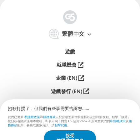
简
体
繁體中文
中
文
遊戲
就職機會
企業 (EN)
遊戲發行 (EN)
支援
抱歉打攪了，但我們有些事需要告訴您……
聯絡我們 (EN)
我們已更新
私隱權政策
和
服務條款
以配合最近新增的服務以及法律的改動。點擊「接受」
按鈕或者繼續使用本網站，即表示閣下同意 G5 使用 cookie 及同意我們的
私隱權政策
及
服
務條款
細則。要獲取更多資訊，請
點擊此處
。
接受
G5 ENTERTAINMENT ®