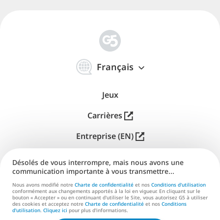
简
体
Français
中
文
Jeux
Carrières
Entreprise (EN)
Distribution (EN)
Désolés de vous interrompre, mais nous avons une
communication importante à vous transmettre...
Aide
Nous avons modifié notre
Charte de confidentialité
et nos
Conditions d'utilisation
conformément aux changements apportés à la loi en vigueur. En cliquant sur le
Nous contacter (EN)
bouton « Accepter » ou en continuant d'utiliser le Site, vous autorisez G5 à utiliser
des cookies et acceptez notre
Charte de confidentialité
et nos
Conditions
d'utilisation
.
Cliquez ici
pour plus d'informations.