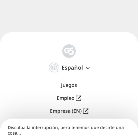
简
体
Español
中
文
Juegos
Empleo
Empresa (EN)
Editores (EN)
Disculpa la interrupción, pero tenemos que decirte una
cosa...
Soporte