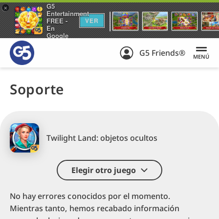
G5
+
Entertainment
FREE -
VER
En
Google
Play
G5 Friends®
MENÚ
Soporte
Twilight Land: objetos ocultos
Elegir otro juego
No hay errores conocidos por el momento.
Mientras tanto, hemos recabado información