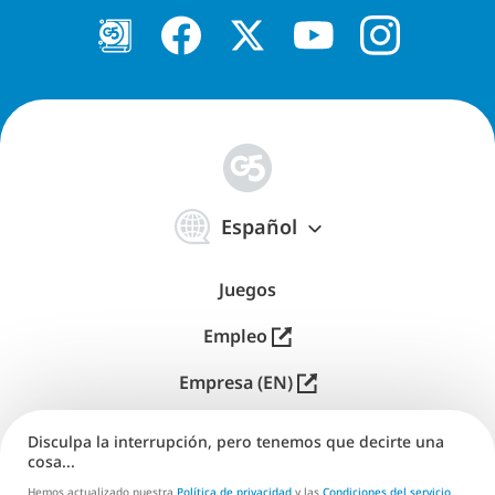
简
体
Español
中
文
Juegos
Empleo
Empresa (EN)
Editores (EN)
Disculpa la interrupción, pero tenemos que decirte una
cosa...
Soporte
Hemos actualizado nuestra
Política de privacidad
y las
Condiciones del servicio