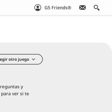
G5 Friends®
legir otro juego
preguntas y
 para ver si te