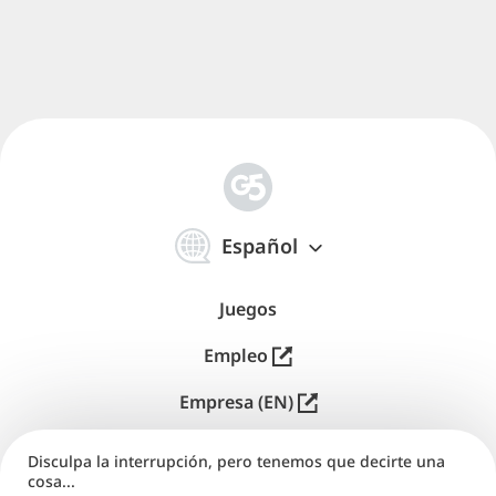
简
体
Español
中
文
Juegos
Empleo
Empresa (EN)
Editores (EN)
Disculpa la interrupción, pero tenemos que decirte una
cosa...
Soporte