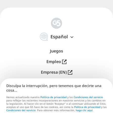
简
体
Español
中
文
Juegos
Empleo
Empresa (EN)
Editores (EN)
Disculpa la interrupción, pero tenemos que decirte una
cosa...
Soporte
Hemos actualizado nuestra
Política de privacidad
y las
Condiciones del servicio
para reflejar las recientes incorporaciones en nuestros servicios y los cambios en
Contáctanos (EN)
la legislación. Al hacer clic en el botón “Aceptar” o al continuar utilizando el Sitio,
aceptas el uso que G5 hace de las cookies, así como la
Política de privacidad
y las
Condiciones del servicio
. Para obtener más información,
haga clic aquí
.