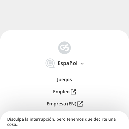
简
体
Español
中
文
Juegos
Empleo
Empresa (EN)
Editores (EN)
Disculpa la interrupción, pero tenemos que decirte una
cosa...
Soporte