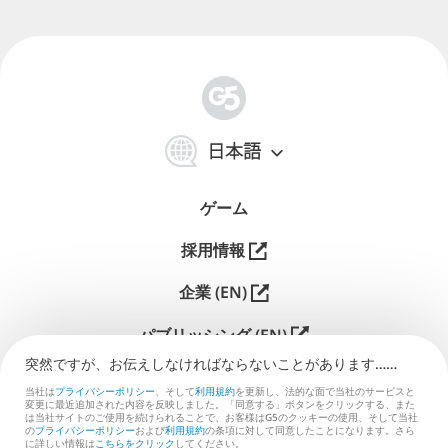
简
体
日本語
中
文
ゲーム
採用情報
企業 (EN)
パブリッシング (EN)
突然ですが、お伝えしなければな⁠ら⁠な⁠い⁠こ⁠と⁠があ⁠り⁠ま⁠す⁠…⁠…
サポート
当社は
プライバシーポリシー
、そして
利用規約
を更新し、法的な面で当社のサービスと
変更に最近追加された内容を反映しました。「同意する」ボタンをクリックする、また
お問い合わせ (EN)
は当社サイトのご使用を続けられることで、お客様はG5のクッキーの使用、そして当社
の
プライバシーポリシー
および
利用規約
の条項に対して同意したことになります。さら
に詳しい情報は
こちらをクリック
してください。