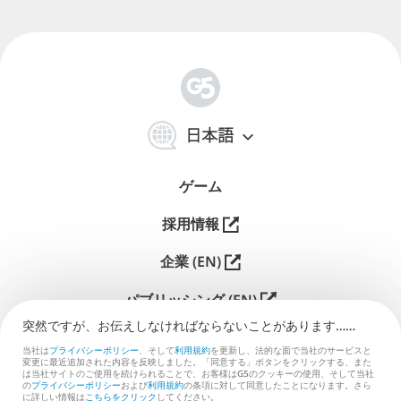
简
体
日本語
中
文
ゲーム
採用情報
企業 (EN)
パブリッシング (EN)
突然ですが、お伝えしなければな⁠ら⁠な⁠い⁠こ⁠と⁠があ⁠り⁠ま⁠す⁠…⁠…
サポート
当社は
プライバシーポリシー
、そして
利用規約
を更新し、法的な面で当社のサービスと
変更に最近追加された内容を反映しました。「同意する」ボタンをクリックする、また
お問い合わせ (EN)
は当社サイトのご使用を続けられることで、お客様はG5のクッキーの使用、そして当社
の
プライバシーポリシー
および
利用規約
の条項に対して同意したことになります。さら
に詳しい情報は
こちらをクリック
してください。