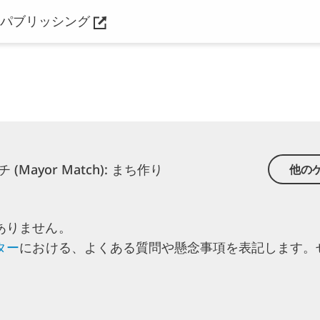
パブリッシング
(Mayor Match): まち作り
他の
ありません。
ター
に
おける、
よくある
質問や
懸念事項を
表記します。