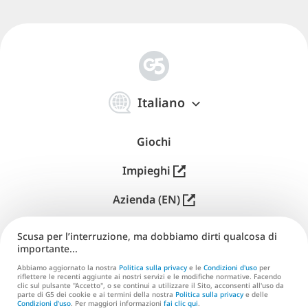
简
体
Italiano
中
文
Giochi
Impieghi
Azienda (EN)
Distribuzione (EN)
Scusa per l’interruzione, ma dobbiamo dirti qualcosa di
importante...
Supporto
Abbiamo aggiornato la nostra
Politica sulla privacy
e le
Condizioni d'uso
per
riflettere le recenti aggiunte ai nostri servizi e le modifiche normative. Facendo
Contatti (EN)
clic sul pulsante "Accetto", o se continui a utilizzare il Sito, acconsenti all'uso da
parte di G5 dei cookie e ai termini della nostra
Politica sulla privacy
e delle
Condizioni d'uso
. Per maggiori informazioni
fai clic qui
.