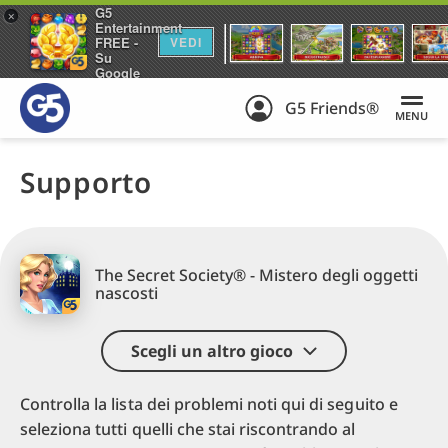
G5
+
Entertainment
FREE -
VEDI
Su
Google
Play
G5 Friends®
MENU
Supporto
The Secret Society® - Mistero degli oggetti
nascosti
Scegli un altro gioco
Controlla la lista dei problemi noti qui di seguito e
seleziona tutti quelli che stai riscontrando al