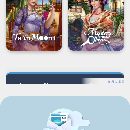
Finding
Opera®:
Game
The
Phantom's
Secret
Load
Next
Page
Більше
Відкрийте для себе ігри
G5
Відкрийте для себе ігри з пошуком
предметів, пов’язані теми та платформи.
Пов’язані категорії