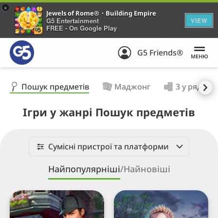
+
Jewels of Rome®・Building Empire
G5 Entertainment
VIEW
FREE - On Google Play
G5 Friends®
МЕНЮ
Пошук предметів
Маджонг
3 у ряд
Ігри у жанрі Пошук предметів
Сумісні пристрої та платформи
Найпопулярніші
/
Найновіші
Sherlock・
Hidden
Hidden
City®:
Object・
Hidden