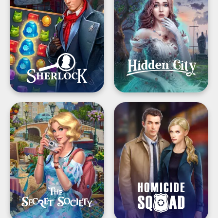
Match
Objects
3
&
Pictures
The
Homicide
Secret
Squad®: Hidden
Society®
Objects
-
Seek
&
Find
Hidden
Objects