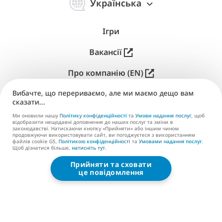
体
Українська
中
文
Ігри
Що таке ігри з пошуку
Вакансії
предметів?
Про компанію (EN)
Ігри з пошуку предметів (англійською — HOG,
Вибачте, що перериваємо, але ми маємо дещо вам
Публікація (EN)
сказати...
hidden object games) — популярний
Підтримка
жанр
відеоігрових головоломок
, де головне
Ми оновили нашу
Політику конфіденційності
та
Умови надання послуг
, щоб
відобразити нещодавні доповнення до наших послуг та зміни в
завдання гравця —
знаходити сховані
законодавстві. Натискаючи кнопку «Прийняти» або іншим чином
Контакти (EN)
продовжуючи використовувати сайт, ви погоджуєтеся з використанням
предмети
на детально промальованих картинках,
файлів cookie G5,
Політикою конфіденційності
та
Умовами надання послуг
.
Щоб дізнатися більше,
натисніть тут
.
які зазвичай називають сценами. Такі ігри
вирізняються майстерно намальованими
Прийняти та сховати
G5 ENTERTAINMENT ®
це повідомлення
статичними зображеннями, що дозволяють
© 2026 G5 Entertainment AB
ховати предмети просто на видноті, зливаючи їх
Умови надання послуг
із тлом, і розслаблювальним казуальним
Політика конфіденційності
геймплеєм, який не надто вимогливий до
Умови надання послуг магазину G5
навичок гравців. Саме ненапружний характер гри