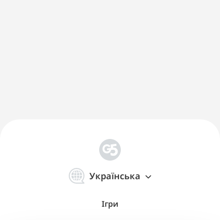
简
体
Українська
中
文
Ігри