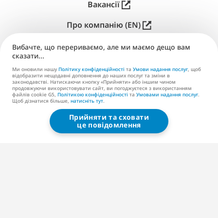
Вакансії
Про компанію (EN)
Публікація (EN)
Вибачте, що перериваємо, але ми маємо дещо вам
сказати...
Підтримка
Ми оновили нашу
Політику конфіденційності
та
Умови надання послуг
, щоб
відобразити нещодавні доповнення до наших послуг та зміни в
законодавстві. Натискаючи кнопку «Прийняти» або іншим чином
Контакти (EN)
продовжуючи використовувати сайт, ви погоджуєтеся з використанням
файлів cookie G5,
Політикою конфіденційності
та
Умовами надання послуг
.
Щоб дізнатися більше,
натисніть тут
.
Прийняти та сховати
G5 ENTERTAINMENT ®
це повідомлення
© 2026 G5 Entertainment AB
Умови надання послуг
Політика конфіденційності
Умови надання послуг магазину G5