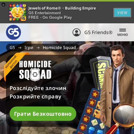
+
Jewels of Rome®・Building Empire
G5 Entertainment
VIEW
FREE - On Google Play
G5 Friends®
МЕНЮ
G5
Ігри
Homicide Squad
Б
Е
З
П
Л
Н
И
Й
Д
О
С
Т
У
А
Т
П
Розслідуйте злочин
Розкрийте справу
Грати Безкоштовно