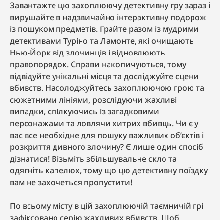
Завантажте цю захоплюючу детективну гру зараз і
вирушайте в надзвичайно інтерактивну подорож
із пошуком предметів. Грайте разом із мудрими
детективами Туріно та Ламонте, які очищають
Нью-Йорк від злочинців і відновлюють
правопорядок. Справи накопичуються, тому
відвідуйте унікальні місця та досліджуйте сцени
вбивств. Насолоджуйтесь захоплюючою грою та
сюжетними лініями, розслідуючи жахливі
випадки, спілкуючись із загадковими
персонажами та ловлячи хитрих вбивць. Чи є у
вас все необхідне для пошуку важливих об’єктів і
розкриття дивного злочину? Є лише один спосіб
дізнатися! Візьміть збільшувальне скло та
одягніть капелюх, тому що цю детективну поїздку
вам не захочеться пропустити!
По всьому місту в цій захоплюючій таємничій грі
зафіксовано серію жахливих вбивств. Щоб