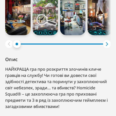
Опис
НАЙКРАЩА гра про розкриття злочинів кличе
гравців на службу! Чи готові ви довести свої
здібності детектива та поринути у захоплюючий
світ небезпек, зради… та вбивств? Homicide
Squad® – це захоплююча гра про приховані
предмети та 3 в ряд із захоплюючим геймплеєм і
загадковими вбивствами!