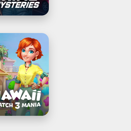
aii
-
:
ا
ال