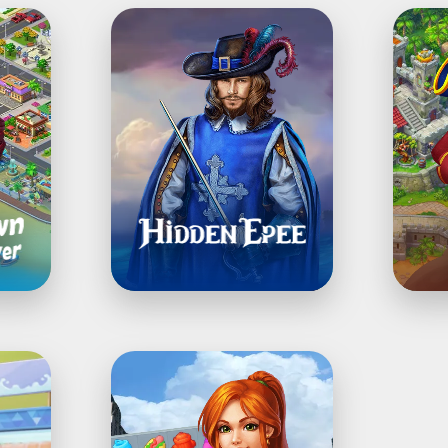
Hidden
®Pira
Epee
&
Pear:مطابقة
—
وبناء
Mystery
تصميم
Game
Mayor
Match:
Big
City
Builder