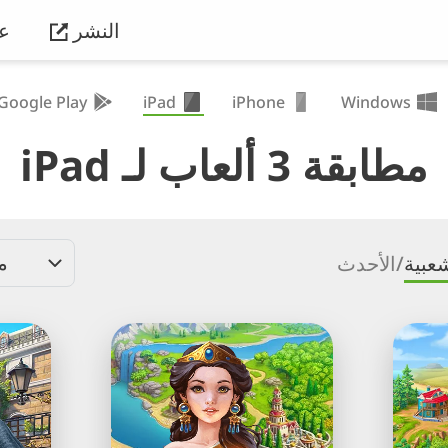
النشر
ع
Google Play
iPad
iPhone
Windows
مطابقة 3 ألعاب لـ iPad
م
شعبية
/
الأحدث
®Jewels
®Jewe
of
of
Rome:
the
Wild
طابق
West:
الجواهر
طابق
لاستعادة