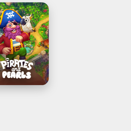
tes
ls
و