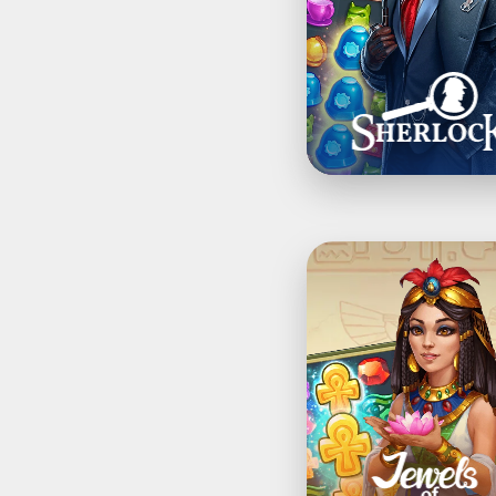
®Jewels
of
Egypt:
لعبة
مطابقة