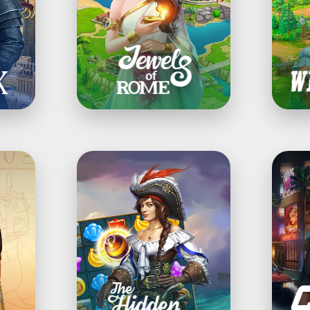
لجواهر
المدينة
وجدد
المدينة
The
®Cri
Hidden
Myste
البحث
Treasures:
عن
لعبة
عناصر
عثور
ولغز
على
طابقة
عنصر
3
مخبأ
قطع
ومطابقة