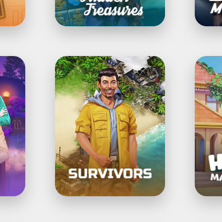
Survivors:
®Haw
Match
المهمة
3
Mania
تصميم
لمنازل
ولغز
مطابقة