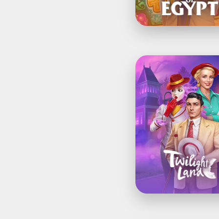
Twilight
Land:
Hidden
Mystery