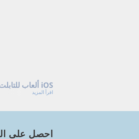
ألعاب مطابقة 3 قطع مجانية لجهاز iPad・ألعاب للتابلت بنظام iOS
اقرأ المزيد
الآن لتتلقى هدية مجانية!
اقرأ أقل
احصل على الأ