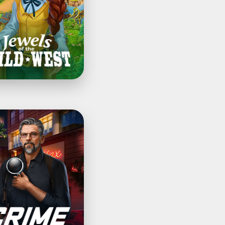
ا
me
ries:
م