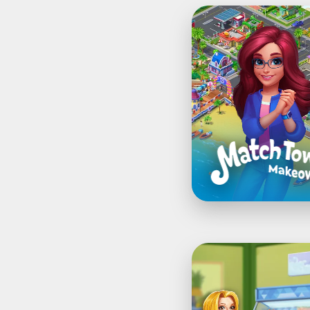
®Match
Town
Makeover:
مدينتك
هي
لغزك
Supermarket
Mania®
-
Match
3: