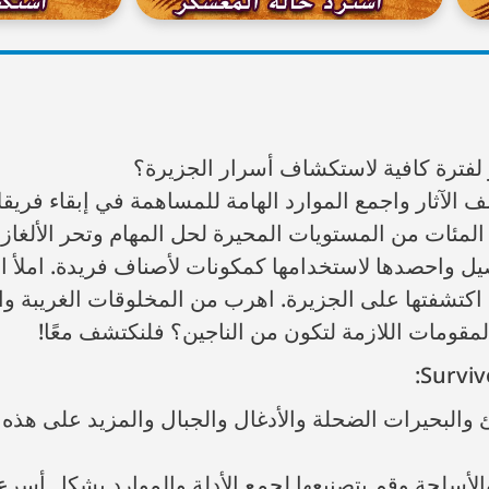
لفترة كافية لاستكشاف أسرار الجزيرة؟
الآثار واجمع الموارد الهامة للمساهمة في إبقاء فريقك ح
المئات من المستويات المحيرة لحل المهام وتحر الألغاز ا
صيل واحصدها لاستخدامها كمكونات لأصناف فريدة. املأ 
ي اكتشفتها على الجزيرة. اهرب من المخلوقات الغريبة و
مقومات اللازمة لتكون من الناجين؟ فلنكتشف معًا!
لبحيرات الضحلة والأدغال والجبال والمزيد على هذه ال
الأسلحة وقم بتصنيعها لجمع الأدلة والموارد بشكل أسرع