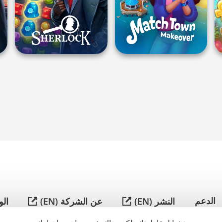
简
体
中
الدعم
النشر (EN)
عن الشركة (EN)
ال
文