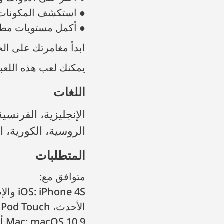
● استكشف المكونات ا
● أكمل مستويات مطابقة 3 صعبة لكشف النقاب عن أسرار الج
ابدأ مغامرتك على الج
يمكنك لعب هذه اللعبة
اللغات
الإنجليزية، الفرنسية، الإيطالية، الألمانية، الإسبانية، البرتغالية، البرازيلية البرتغالية،
الروسية، الكورية، ال
المتطلبات
متوافق مع:
الأحدث، iPod Touch الخامس والإصدارات الأحدث 12.0+
Mac: macOS 10.9 أو أحدث