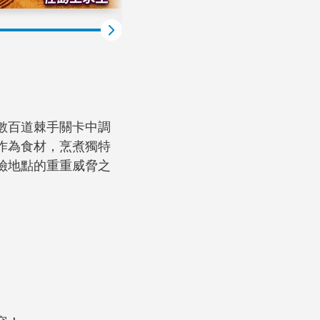
數百道棘手關卡中調
作為食材，烹煮獨特
險地點的重重威脅之