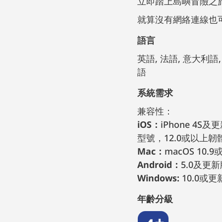
立即踏上島嶼冒險之
就算沒有網絡連線也
語言
英語, 法語, 意大利語, 德語, 西班牙語, 葡萄牙語, 巴西葡萄牙語, 俄語, 韓語, 簡體中文, 繁體中文, 日
語
系統需求
兼容性：
iOS：
iPhone 4S及
型號，12.0或以上韌
Mac：
macOS 10.
Android：
5.0及更新版
Windows:
10.0或
年齡分級
4+