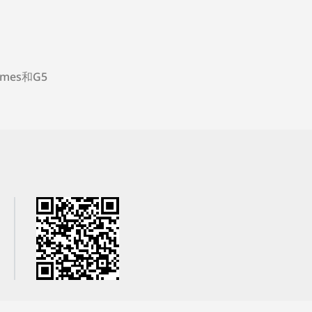
ames和G5