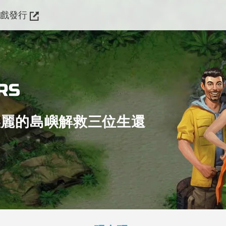
遊戲發行
美麗的島嶼解救三位生還