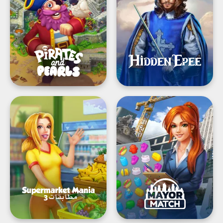
Game
وتصميم
Supermarket
Mayor
Mania®
Match:
-
Big
Match
City
3:
Builder
Shopping
Adventure
Frenzy