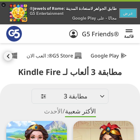
+
®Jewels of Rome: طابق الجواهر لاستعادة المدينة
عرض
G5 Entertainment
مجانًا - على Google Play
G5 Friends®
قائمة
Google Play
G5 Store®: العب الان
ows
مطابقة 3 ألعاب لـ Kindle Fire
مطابقة 3
الأكثر شعبية
/
الأحدث
®Jewels
®Jewels
of
of
Rome:
Egypt: