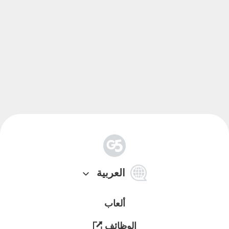
简
体
العربية
中
文
ألعاب
الوظائف