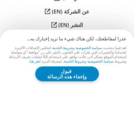
عن الشركة (EN)
النشر (EN)
الدعم
عذرا لمقاطعتك، لكن هناك شيء ما نريد إخبارك به...
لقد قمنا بتحديث
سياسة الخصوصية
و
شروط الخدمة
لتعكس الإضافات الأخيرة
تواصل معنا (EN)
لخدماتنا والتغييرات التي طرأت على القانون. بالنقر على زر "موافقة" أو بمواصلة
استخدام الموقع بشكل آخر، فأنت توافق على استخدام G5 لملفات تعريف الارتباط
وشروط
سياسة الخصوصية
و
شروط الخدمة
. لمعرفة المزيد
انقر هنا
.
قبول
G5 ENTERTAINMENT ®
وإخفاء هذه الرسالة
© 2026 G5 Entertainment AB
شروط الخدمة
سياسة الخصوصية
شروط الخدمة الخاصة بمتجر G5