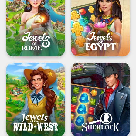
لعبة
طابق
مطابقة
الجواهر
لاستعادة
المدينة
®Jewels
Sherlock:
مطابقة
of
the
3
قطع
Wild
مخبأة
West:
طابق
الجواهر
وجدد
المدينة