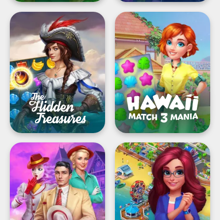
The
®Hawaii
Hidden
Match-
Treasures:
3
Mania:
لعبة
تصميم
عثور
المنازل
على
ولغز
عنصر
المطابقة
مخبأ
ومطابقة
Twilight
®Match
Land:
Town
Hidden
Makeover:
مدينتك
Mystery
هي
لغزك