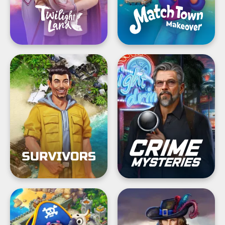
Survivors:
®Crime
Mysteries:
المهمة
البحث
عن
عناصر
ولغز
مطابقة
3
قطع
®Pirates
Hidden
&
Epee
—
Pearls:مطابقة
Mystery
وبناء