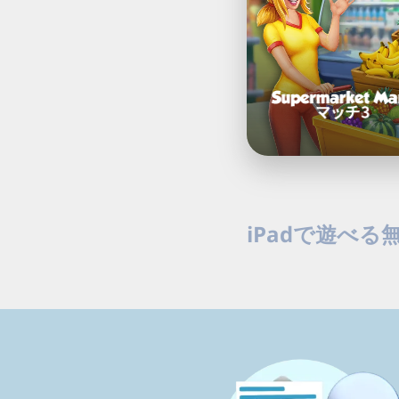
チ
3：
興
奮
の
シ
ョ
ッ
ピ
ン
グ
ア
iPadで遊べる
ド
ベ
ン
iPadで遊べる最高に
チ
ださい。いまプレイを
ャ
ー