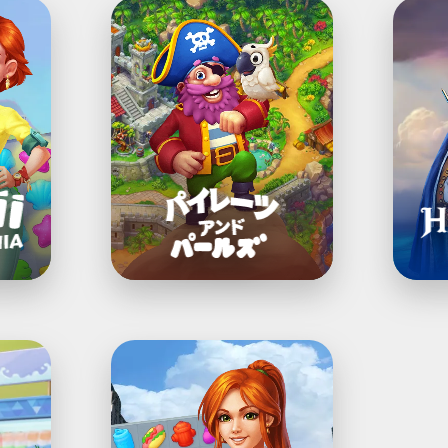
パ
Hidde
イ
Epee
レ
ミ
ー
ス
ツ・
テ
ア
リ
ン
ー
ド・
ゲ
パ
ー
ー
ム
ル
ズ:
揃
え
て、
建
て
市
て、
長
デ
マ
ザ
ッ
イ
チ
ン