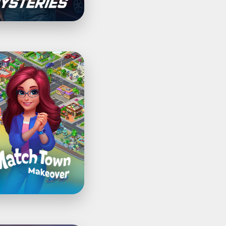
h
over®: