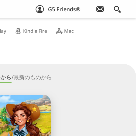
G5 Friends®
lay
Kindle Fire
Mac
のから
/
最新のものから