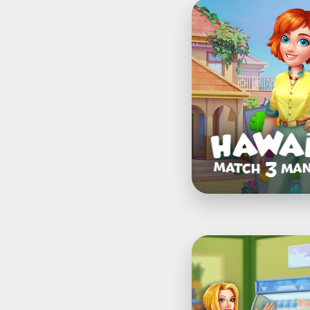
Hawaii
Match-
3
Mania®:
イ
ン
テ
リ
ア
デ
ザ
イ
ン
＆
リ
フ
ォ
Supermarket
ー
Mania®
ム
-
パ
マ
ズ
ッ
ル