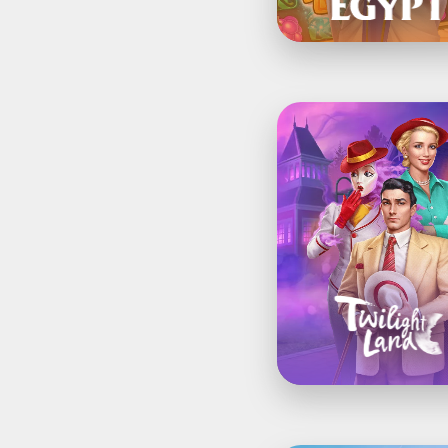
を
3
マ
ッ
チ
Twilight
Land：
ア
イ
テ
ム
探
し