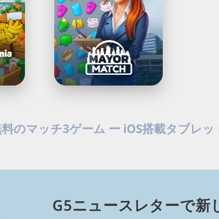
(Mayor
Match):
ま
ち
作
り
Load
Next
無料のマッチ3ゲーム ー iOS搭載タブレ
Page
楽しいマッチ3ゲームをお探しですか？私たちのiPadパズルゲー
開始すると、無料ギフトを受け取れます！
G5ニュースレターで新⁠し