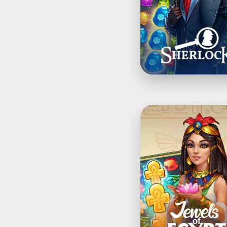
と
マ
ッ
チ
3
パ
ズ
ル
の
探
Jewels
偵
of
ゲ
Egypt®：
ー
エ
ム
ジ
プ
ト
で
ジ
ュ
エ
ル