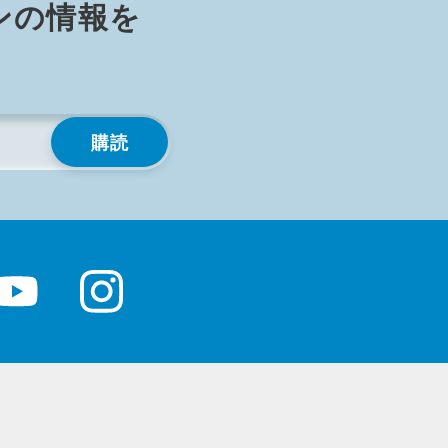
ン⁠の情⁠報⁠を