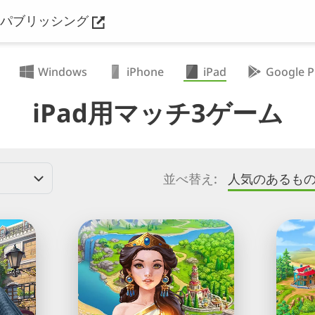
パブリッシング
Windows
iPhone
iPad
Google P
iPad用マッチ3ゲーム
並べ替え:
人気のあるも
Jewels
西
of
部
Rome®
の
(ロ
宝
ー
石：
マ
マ
の
ッ