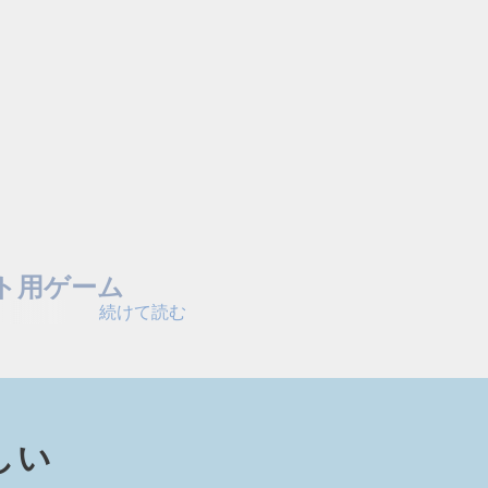
ット用ゲーム
続けて読む
ムをぜひチェックしてく
閉じる
⁠い