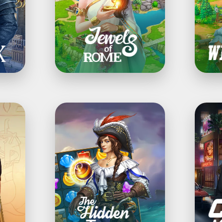
ジ
チ
ュ
3
エ
ア
ル)
ド
3
ベ
マ
ン
ッ
チ
チ
ャ
ー
The
Crime
Hidden
Myst
Treasures：
犯
宝
罪
探
ミ
し
ス
＆
テ
マ
リ
ッ
ー
チ
探
3
偵
ゲ