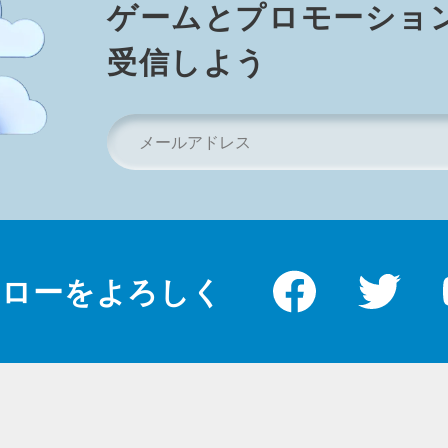
ゲ⁠ー⁠ム⁠とプ⁠ロ⁠モ⁠ー⁠シ⁠ョ⁠
受⁠信⁠し⁠よ⁠う
メ
ー
ル
ア
ド
レ
ス
*
ォローをよろしく