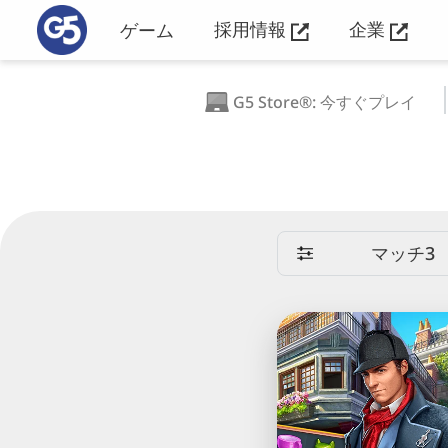
採用情報
企業
ゲーム
G5 Store®: 今すぐプレイ
マッチ3
Sherlock：
ア
イ
テ
ム
探
し