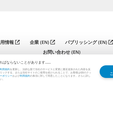
简
体
中
採用情報
企業 (EN)
パブリッシング (EN)
文
お問い合わせ (EN)
⁠な⁠い⁠こ⁠と⁠があ⁠り⁠ま⁠す⁠…⁠…
G5 ENTERTAINMENT ®
© 2026 G5 Entertainment AB
利用規約
を更新し、法的な面で当社のサービスと変更に最近追加された内容を反
リックする、または当社サイトのご使用を続けられることで、お客様はG5のクッ
ーポリシー
および
利用規約
の条項に対して同意したことになります。さらに詳し
利用規約
プライバシーポリシー
G5ストア利用規約
い。