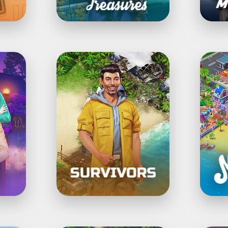
ー
ム
Survivors：
Matc
ク
Town
エ
Make
ス
3
ト
マ
ッ
チ
パ
ズ
ル