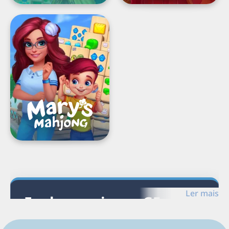
Mary’s
Mahjong:
City
Building
Load
Next
Page
Ler mais
Explore os jogos G5
Descubra jogos de mahjong e explore