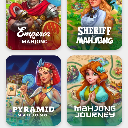
classic
chinese
game
Pyramid
Mahjong
of
Journey®:
Mahjong!
Real
Classic
Majong