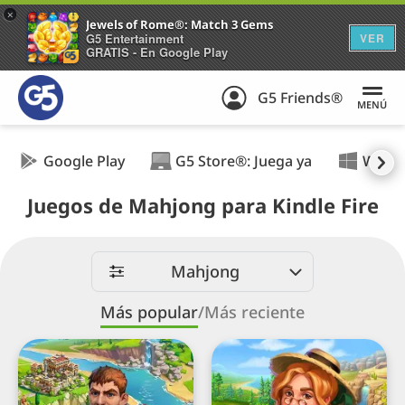
+
Jewels of Rome®: Match 3 Gems
G5 Entertainment
VER
GRATIS - En Google Play
G5 Friends®
MENÚ
Google Play
G5 Store®: Juega ya
Wind
Juegos de Mahjong para Kindle Fire
Mahjong
Más popular
/
Más reciente
Emperor
Sheriff
of
of
Mahjong®:
Mahjong®:
Deluxe
Solitaire