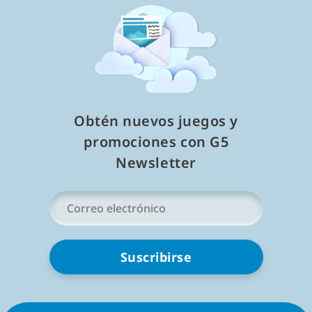
mahjong en línea con rompecabezas misteriosos y
construcción de ciudades.
Leer menos
Obtén nuevos juegos y
promociones con G5
Newsletter
Tu
correo
electrónico
*