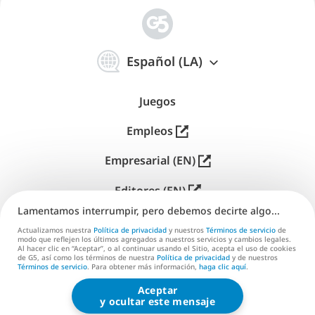
简
体
Español (LA)
中
文
Juegos
Empleos
Empresarial (EN)
Editores (EN)
Lamentamos interrumpir, pero debemos decirte algo...
Soporte
Actualizamos nuestra
Política de privacidad
y nuestros
Términos de servicio
de
modo que reflejen los últimos agregados a nuestros servicios y cambios legales.
Contáctanos (EN)
Al hacer clic en “Aceptar”, o al continuar usando el Sitio, acepta el uso de cookies
de G5, así como los términos de nuestra
Política de privacidad
y de nuestros
Términos de servicio
. Para obtener más información,
haga clic aquí
.
Aceptar
G5 ENTERTAINMENT ®
y ocultar este mensaje
© 2026 G5 Entertainment AB