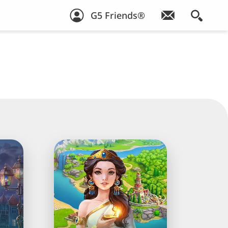
G5 Friends®
Jewels
of
uer
Rome®:
Drei
Gewinnt