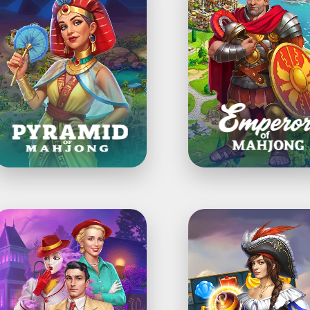
ahjong:
Mahjong®:
lassic
Majong
ätsel
spielen
piel
&
Stadt
majong
bauen
wilight
The
and:
Hidden
inde
Treasures・
bjekte
3-
gewinnt