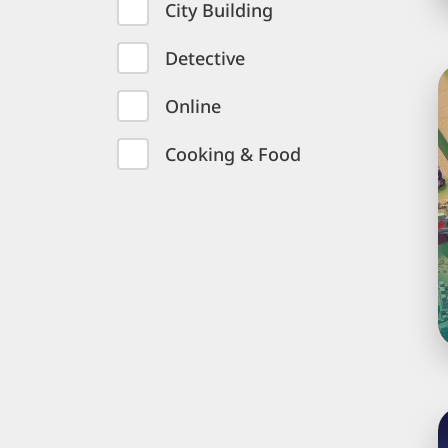
City Building
Detective
J
Online
T
M
Cooking & Food
o