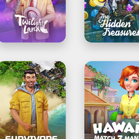
urvivors:
Hawaii
The
Match-
uest
3
Mania®:
Haus
Einrichten
&
Renovieren