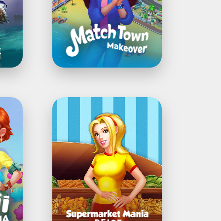
Supermarket
Mania®
Reise