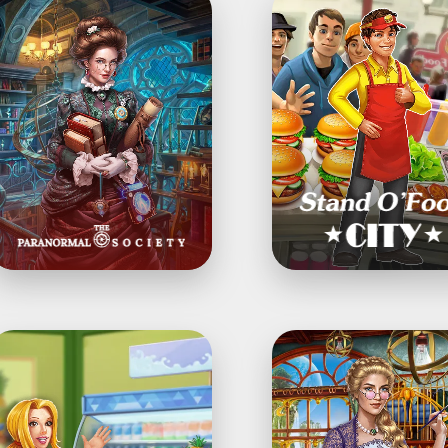
aranormal
O’Food®
ociety®:
City:
immelbildabenteuer
Virtueller
Wahnsinn
upermarket
Twin
Mania®
Moons®:
Wimmelspiel
ewinnt:
inkaufsabenteuer-