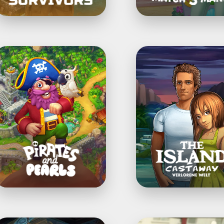
irates
The
&
Island
earls®:
Castaway®:
ombiniere,
Verlorene
baue
Welt
&
ntwirf
The
Stand