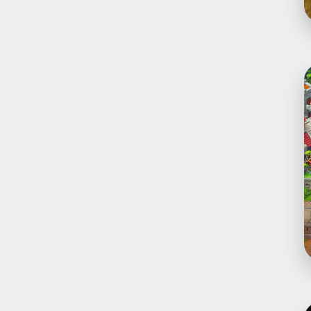
P
P
K
e