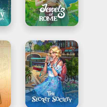
The
Secret
Society®:
Wimmelbild