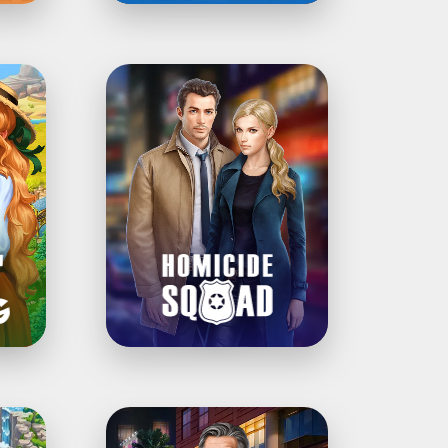
Homicide
Squad®・
Wimmelbildspiel
Crime
Mysteries®: