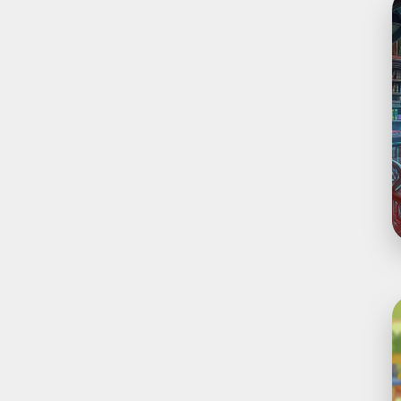
P
S
W
S
-
3
G
E