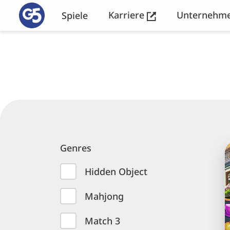
Karriere
Unternehm
Spiele
The
Best
Abenteuer
Games
S
Genres
3
Hidden Object
Mahjong
Match 3