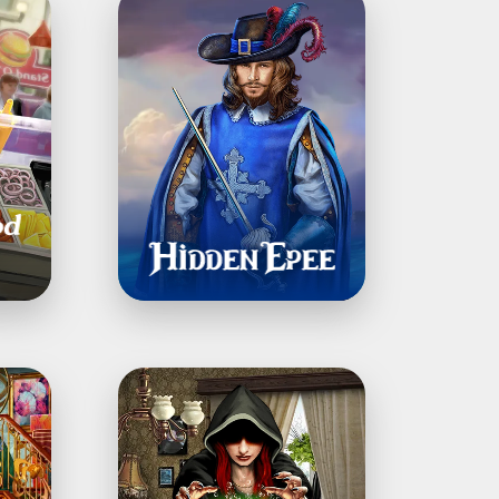
Degen:
Rätselspiel
Letters
From
Nowhere®:
Ein
Wimmelbildrätsel