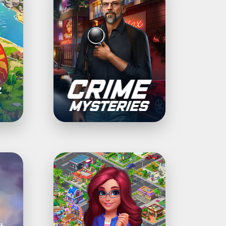
Wimmelbilder
Match
Town
Makeover®: 3
Gewinnt