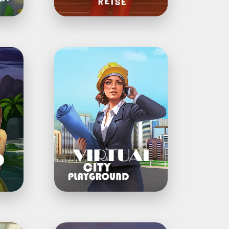
Virtual
City
Playground®:
Baulöwe
Versteckter