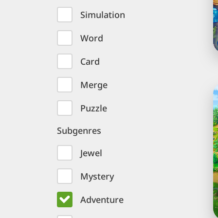
Simulation
Word
Card
Merge
J
o
t
Puzzle
W
Subgenres
J
3
Jewel
g
p
Mystery
s
Adventure