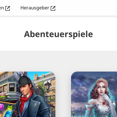
en
Herausgeber
Abenteuerspiele
herlock:
Hidden
Wimmelbild・
City®:
-
Wimmelbildabente
Gewinnt