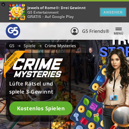
+
Jewels of Rome®: Drei Gewinnt
G5 Entertainment
ANSEHEN
GRATIS - Auf Google Play
G5 Friends®
MENÜ
G5
Spiele
Crime Mysteries
K
O
S
T
E
L
O
S
S
P
I
E
L
E
N
N
Lüfte Rätsel und
spiele 3-Gewinnt
Kostenlos Spielen