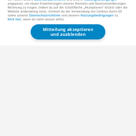
angepasst, um neuen Erweiterungen unseres Dienstes und Gesetzesänderungen
Rechnung zu tragen. Indem du auf die Schaltfläche „Akzeptieren“ klickst oder die
Kontaktiere uns (EN)
Website anderweitig nutzt, stimmst du der Verwendung von Cookies durch G5
sowie unserer
Datenschutzrichtlinie
und unseren
Nutzungsbedingungen
zu.
Klick hier
, wenn du mehr wissen willst.
Mitteilung akzeptieren
G5 ENTERTAINMENT ®
und ausblenden
© 2026 G5 Entertainment AB
Nutzungsbedingungen
Datenschutzrichtlinie
Nutzungsbedingungen des G5‑Store