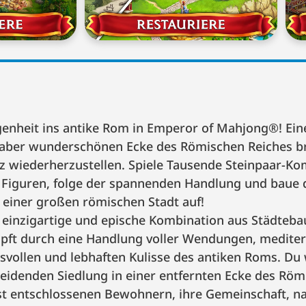
genheit ins antike Rom in Emperor of Mahjong®! Ein
 aber wunderschönen Ecke des Römischen Reiches bra
z wiederherzustellen. Spiele Tausende Steinpaar-Ko
e Figuren, folge der spannenden Handlung und baue 
 einer großen römischen Stadt auf!
ne einzigartige und epische Kombination aus Städteb
üpft durch eine Handlung voller Wendungen, mediter
svollen und lebhaften Kulisse des antiken Roms. D
leidenden Siedlung in einer entfernten Ecke des Rö
est entschlossenen Bewohnern, ihre Gemeinschaft, n