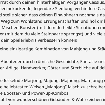
rrat durch deinen hinterhältigen Vorgänger Cassius
beeindruckende, legendäre Siedlung, verhindere Cas
stelle sicher, dass deinen Einwohnern nochmals da
 Weg zum Wohlstand Errungenschaften und hol dir
Mischen-Booster (mit dem du heikle Situationen me
r (mit dem du viele Steinpaare sprengst) und viele 
e dein Spielerlebnis verbessern können!
 eine einzigartige Kombination von Mahjong und Stä
n Abenteuer durch römische Geschichte, Fantasie un
r, Adlige, Handwerker, Götter und Sterbliche auf 
e fesselnde Marjong, Majong, Majhong, Mah-jongg
die beliebtesten Weisen „Mahjong“ falsch zu schreibe
he Booster- und Power-up-Kombos
zahl von wunderschönen Gebäuden & Wahrzeichen in