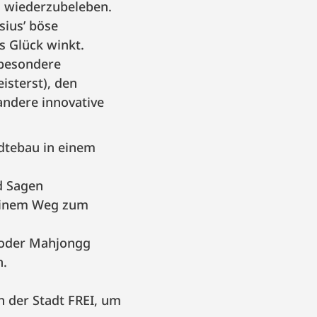
, wiederzubeleben.
sius’ böse
s Glück winkt.
 besondere
isterst), den
andere innovative
dtebau in einem
d Sagen
deinem Weg zum
 oder Mahjongg
n.
 der Stadt FREI, um