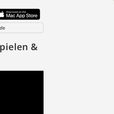
ode
pielen &