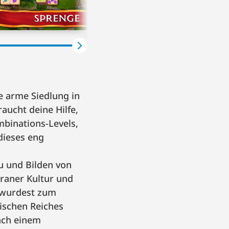
e arme Siedlung in
ucht deine Hilfe,
mbinations-Levels,
dieses eng
au und Bilden von
raner Kultur und
u wurdest zum
mischen Reiches
ach einem