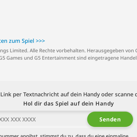
zum S⁠p⁠i⁠e⁠l >⁠>⁠>
ings Limited. Alle Rechte vorbehalten. Herausgegeben von 
G5 Games und G5 Entertainment sind eingetragene Hande
Link per Textnachricht auf dein Handy oder scanne
Hol dir das Spiel auf dein Handy
ummer angibst, stimmst du zu, dass du eine einmalige