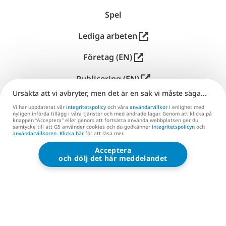
文
Spel
Lediga arbeten
Företag (EN)
Publicering (EN)
Ursäkta att vi avbryter, men det är en sak vi måste säga...
Kundtjänst
Vi har uppdaterat vår
integritetspolicy
och våra
användarvillkor
i enlighet med
nyligen införda tillägg i våra tjänster och med ändrade lagar. Genom att klicka på
Kontakta oss (EN)
knappen ”Acceptera" eller genom att fortsätta använda webbplatsen ger du
samtycke till att G5 använder cookies och du godkänner
integritetspolicyn
och
användarvillkoren
.
Klicka här
för att läsa mer.
Acceptera
G5 ENTERTAINMENT ®
och dölj det här meddelandet
© 2026 G5 Entertainment AB
Användarvillkor
Integritetspolicy
Användarvillkor för G5‑butiken