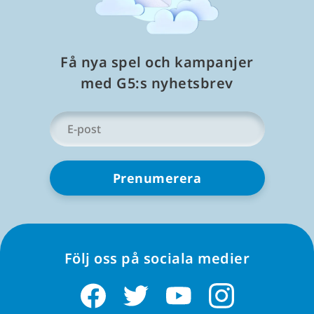
Få nya spel och kampanjer
med G5:s nyhetsbrev
Din
e-
post
*
Följ oss på sociala medier