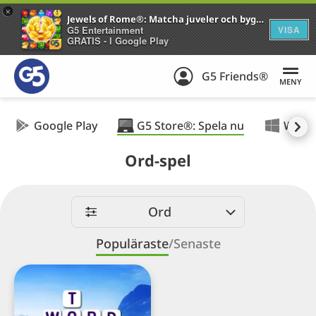
+
Jewels of Rome®: Matcha juveler och bygg staden
G5 Entertainment
VISA
GRATIS - I Google Play
G5 Friends®
MENY
Google Play
G5 Store®: Spela nu
Wind
Ord-spel
Ord
Populäraste
/
Senaste
Wordplay:
Exercise
your
brain™