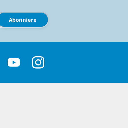
lten uns ständig auf
u gewährleisten.
ernden
Weniger lesen