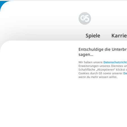
Spiele
Karrie
Entschuldige die Unterb
sagen…
Wir haben unsere
Datenschutzricht
Erweiterungen unseres Dienstes u
Schaltfläche „Akzeptieren“ klickst
Cookies durch G5 sowie unserer
Da
Nutzungsbedi
wenn du mehr wissen willst.