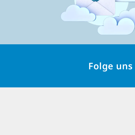
Wir bemühen uns, unser
dem neuesten Stand de
Spiele jetzt unsere Wo
Spielmechanismen beg
Folge uns