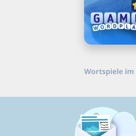
Wortspiele im 
G5 Games ist stolz da
anbieten zu können.
Unsere Spiele sind vo
auf die Probe zu stell
Actionspielen suchen.
verbessern.