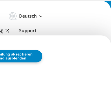
Deutsch
Support
N)
eilung akzeptieren
nd ausblenden
Support
n des G5‑Store