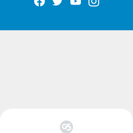
und
lass dich
von der Vielfalt und den spannenden
Spielmechaniken begeistern!
Weniger lesen