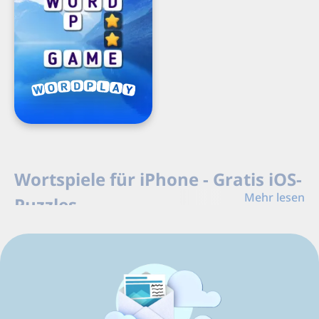
Load
Next
Wortspiele für iPhone - Gratis iOS-
Page
Mehr lesen
Puzzles
G5 Games bietet eine große Auswahl an
unterhaltsamen
Wortspielen
für iPhone-Spieler!
Unsere Spiele bieten eine Kombination aus Spaß und
Herausforderung und
sind perfekt für Spieler jeden
Alters.