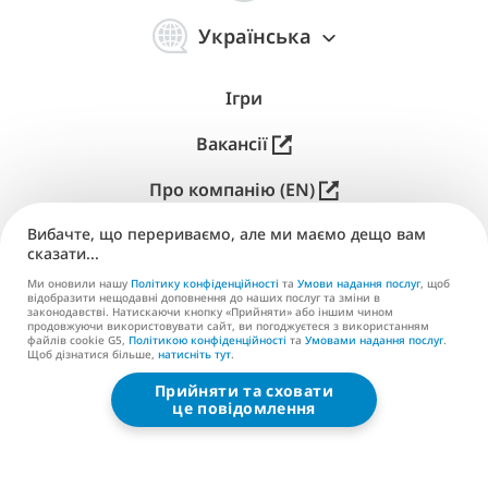
简
体
Українська
中
文
Ігри
Вакансії
Про компанію (EN)
Вибачте, що перериваємо, але ми маємо дещо вам
Публікація (EN)
сказати...
Підтримка
Ми оновили нашу
Політику конфіденційності
та
Умови надання послуг
, щоб
відобразити нещодавні доповнення до наших послуг та зміни в
законодавстві. Натискаючи кнопку «Прийняти» або іншим чином
Контакти (EN)
продовжуючи використовувати сайт, ви погоджуєтеся з використанням
файлів cookie G5,
Політикою конфіденційності
та
Умовами надання послуг
.
Щоб дізнатися більше,
натисніть тут
.
Прийняти та сховати
G5 ENTERTAINMENT ®
це повідомлення
© 2026 G5 Entertainment AB
Умови надання послуг
Політика конфіденційності