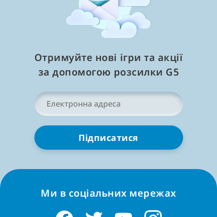
Менше
Отримуйте нові ігри та акції
за допомогою розсилки G5
Ваша
електронна
адреса
*
Ми в соціальних мережах