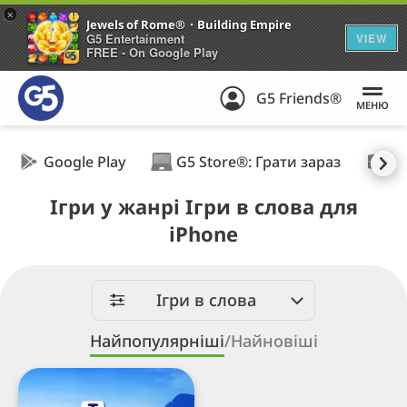
+
Jewels of Rome®・Building Empire
G5 Entertainment
VIEW
FREE - On Google Play
G5 Friends®
МЕНЮ
Google Play
G5 Store®: Грати зараз
W
Ігри у жанрі Ігри в слова для
iPhone
Ігри в слова
Найпопулярніші
/
Найновіші
Wordplay:
Search