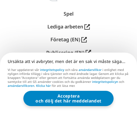
中
Varje spel här körs på PC, Mac, iPhone, iPad och
文
Android, och utbudet sträcker sig från snabbt
Spel
ordletande till makliga dagliga pussel. Gratis att ladda
ner, ditt att behålla.
Lediga arbeten
Ladda ner gratis ordspel till PC,
Företag (EN)
Mac, telefon & surfplatta
Publicering (EN)
Ursäkta att vi avbryter, men det är en sak vi måste säga...
Kundtjänst
Varje spel på den här sidan installeras direkt på
Vi har uppdaterat vår
integritetspolicy
och våra
användarvillkor
i enlighet med
enheten du redan äger. På en Windows-PC hämtar du
nyligen införda tillägg i våra tjänster och med ändrade lagar. Genom att klicka på
Kontakta oss (EN)
knappen ”Acceptera" eller genom att fortsätta använda webbplatsen ger du
det i Microsoft Store; på en Mac i Mac App Store; på
samtycke till att G5 använder cookies och du godkänner
integritetspolicyn
och
användarvillkoren
.
Klicka här
för att läsa mer.
en telefon eller surfplatta i App Store eller på Google
Play — och flera titlar finns även i Amazon Appstore
Acceptera
G5 ENTERTAINMENT ®
och dölj det här meddelandet
och G5 Store. Ladda ner en gång, och spelet bor på
© 2026 G5 Entertainment AB
din enhet.
Användarvillkor
Integritetspolicy
Det är där en webbläsarflik inte kan mäta sig. Ett
Användarvillkor för G5‑butiken
webbspel stannar i samma sekund som du tappar
uppkopplingen eller stänger fönstret. Ett installerat