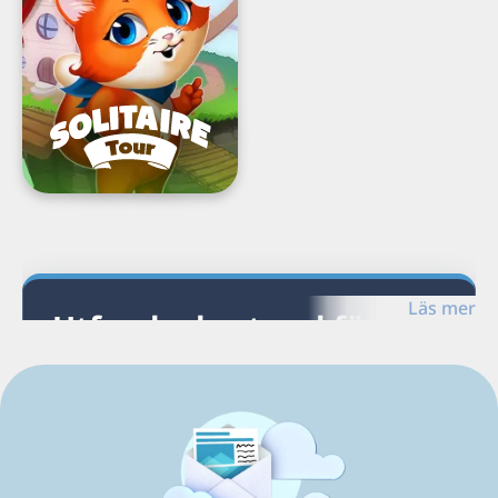
pusseläventyr
Load
Next
Page
Läs mer
Utforska kortspel för
Windows
Upptäck G5-kortspel för Windows och
utforska relaterade spel och plattformar.
Kortspel för Windows