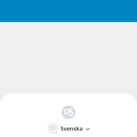
Kortspel för Windows
Ladda ner gratis kortspel för Windows med G5. Njut
av solitaire, TriPeaks och avkopplande kortpussel på
din PC.
Läs mindre
简
体
Svenska
中