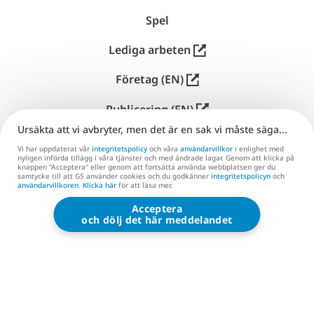
文
Spel
Lediga arbeten
Företag (EN)
Publicering (EN)
Ursäkta att vi avbryter, men det är en sak vi måste säga...
Kundtjänst
Vi har uppdaterat vår
integritetspolicy
och våra
användarvillkor
i enlighet med
nyligen införda tillägg i våra tjänster och med ändrade lagar. Genom att klicka på
Kontakta oss (EN)
knappen ”Acceptera" eller genom att fortsätta använda webbplatsen ger du
samtycke till att G5 använder cookies och du godkänner
integritetspolicyn
och
användarvillkoren
.
Klicka här
för att läsa mer.
Acceptera
G5 ENTERTAINMENT ®
och dölj det här meddelandet
© 2026 G5 Entertainment AB
Användarvillkor
Integritetspolicy
Användarvillkor för G5‑butiken