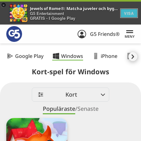
+
Jewels of Rome®: Matcha juveler och bygg staden
G5 Entertainment
VISA
GRATIS - I Google Play
G5 Friends®
MENY
Google Play
Windows
iPhone
iP
Kort-spel för Windows
Kort
Populäraste
/
Senaste
Solitaire
Tour™:
Roligt
Tripeaks-