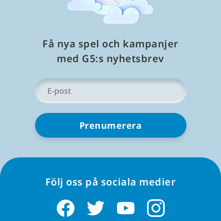
Alla spel
Kortspel
Få nya spel och kampanjer
Spel på Windows
med G5:s nyhetsbrev
Kortspel för Windows
Din
e-
Kortspel för iPhone
post
*
Kortspel för Google Play
Fler spel för Windows
Dolda föremål-spel för Windows
Följ oss på sociala medier
Mahjongspel för Windows