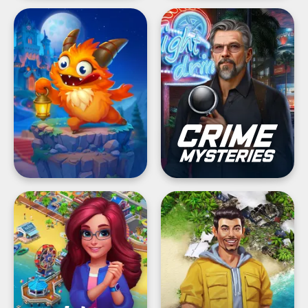
Spooky
Crime
Suites
Mysteries®:
Finn
föremål
Match
Survivors:
Town
Uppdraget
Makeover®