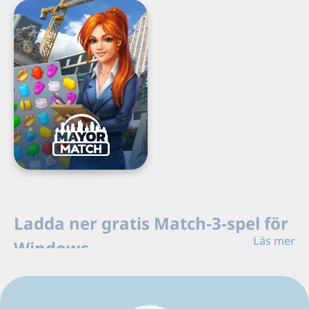
Mayor
Match・
Strategi
Spel
Load
Next
Ladda ner gratis Match-3-spel för
Page
Läs mer
Windows
Ladda ner gratis Match-3-spel för Windows PC från
G5. Matcha juveler, lös pussel, klara uppdrag och