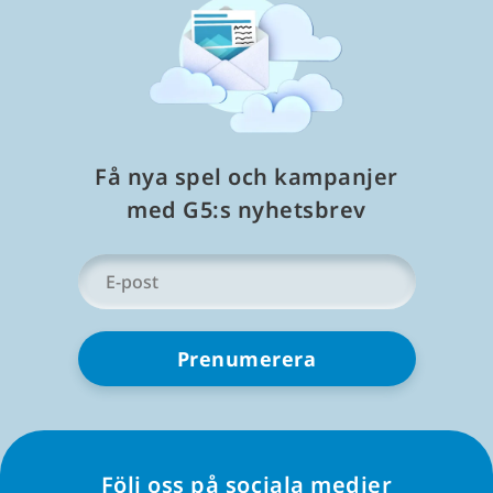
spela via Microsoft Store.
Läs mindre
Få nya spel och kampanjer
med G5:s nyhetsbrev
Din
e-
post
*
Följ oss på sociala medier