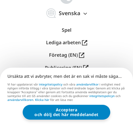
简
体
Svenska
中
文
Spel
Lediga arbeten
Företag (EN)
Publicering (EN)
Ursäkta att vi avbryter, men det är en sak vi måste säga...
Kundtjänst
Vi har uppdaterat vår
integritetspolicy
och våra
användarvillkor
i enlighet med
nyligen införda tillägg i våra tjänster och med ändrade lagar. Genom att klicka på
Kontakta oss (EN)
knappen ”Acceptera" eller genom att fortsätta använda webbplatsen ger du
samtycke till att G5 använder cookies och du godkänner
integritetspolicyn
och
användarvillkoren
.
Klicka här
för att läsa mer.
Acceptera
G5 ENTERTAINMENT ®
och dölj det här meddelandet
© 2026 G5 Entertainment AB
Användarvillkor
Integritetspolicy