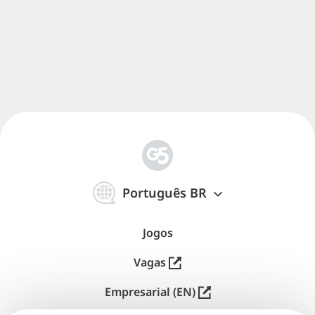
简
体
Português BR
中
文
Jogos
Vagas
Empresarial (EN)