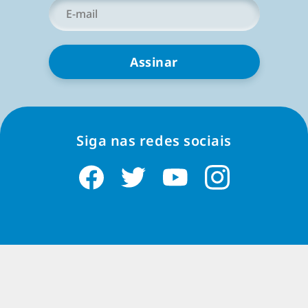
Seu
e-
mail
*
Siga nas redes sociais