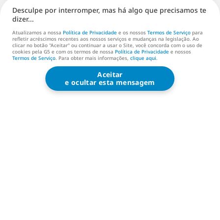
Distribuição (EN)
Desculpe por interromper, mas há algo que precisamos te
dizer...
Suporte
Atualizamos a nossa
Política de Privacidade
e os nossos
Termos de Serviço
para
refletir acréscimos recentes aos nossos serviços e mudanças na legislação. Ao
Nos Contate (EN)
clicar no botão "Aceitar" ou continuar a usar o Site, você concorda com o uso de
cookies pela G5 e com os termos de nossa
Política de Privacidade
e nossos
Termos de Serviço
. Para obter mais informações,
clique aqui
.
Aceitar
G5 ENTERTAINMENT ®
e ocultar esta mensagem
© 2026 G5 Entertainment AB
Termos de serviço
Política de privacidade
Termos de serviço da Loja G5